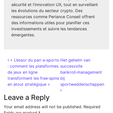
sécurité et l’innovation UX, tout en surveillant
les évolutions du secteur crypto. Des
ressources comme Periance Conseil offrent
des informations utiles pour planifier ces
investissements et suivre les tendances
émergentes.
Post navigation
« L’essor du pari e‑sports
Het geheim van
: comment les plateformes
succesvolle
de jeux en ligne
bankroll‑management
transforment les free‑spins
bij
en atout stratégique »
sportweddenschappen
Leave a Reply
Your email address will not be published.
Required
fields are marked
*