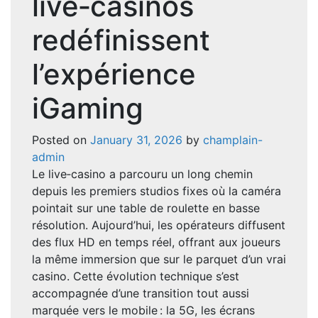
live‑casinos
redéfinissent
l’expérience
iGaming
Posted on
January 31, 2026
by
champlain-
admin
Le live‑casino a parcouru un long chemin
depuis les premiers studios fixes où la caméra
pointait sur une table de roulette en basse
résolution. Aujourd’hui, les opérateurs diffusent
des flux HD en temps réel, offrant aux joueurs
la même immersion que sur le parquet d’un vrai
casino. Cette évolution technique s’est
accompagnée d’une transition tout aussi
marquée vers le mobile : la 5G, les écrans