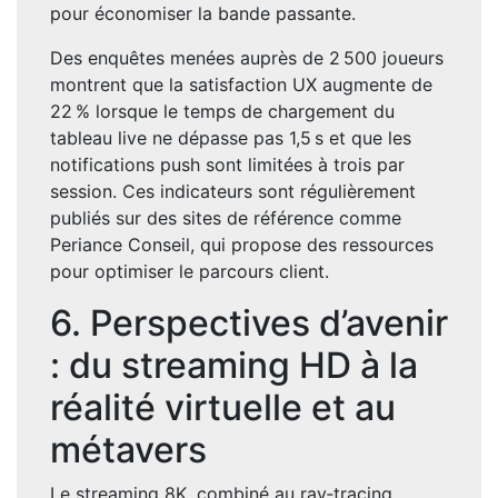
pour économiser la bande passante.
Des enquêtes menées auprès de 2 500 joueurs
montrent que la satisfaction UX augmente de
22 % lorsque le temps de chargement du
tableau live ne dépasse pas 1,5 s et que les
notifications push sont limitées à trois par
session. Ces indicateurs sont régulièrement
publiés sur des sites de référence comme
Periance Conseil, qui propose des ressources
pour optimiser le parcours client.
6. Perspectives d’avenir
: du streaming HD à la
réalité virtuelle et au
métavers
Le streaming 8K, combiné au ray‑tracing,