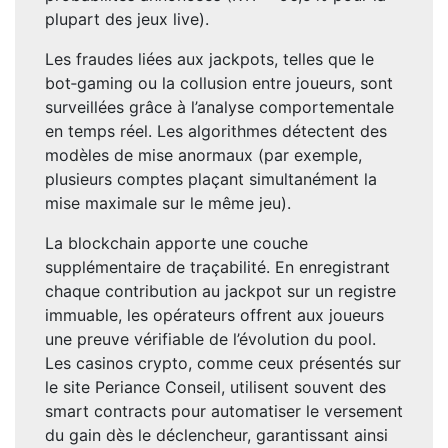
plupart des jeux live).
Les fraudes liées aux jackpots, telles que le
bot‑gaming ou la collusion entre joueurs, sont
surveillées grâce à l’analyse comportementale
en temps réel. Les algorithmes détectent des
modèles de mise anormaux (par exemple,
plusieurs comptes plaçant simultanément la
mise maximale sur le même jeu).
La blockchain apporte une couche
supplémentaire de traçabilité. En enregistrant
chaque contribution au jackpot sur un registre
immuable, les opérateurs offrent aux joueurs
une preuve vérifiable de l’évolution du pool.
Les casinos crypto, comme ceux présentés sur
le site Periance Conseil, utilisent souvent des
smart contracts pour automatiser le versement
du gain dès le déclencheur, garantissant ainsi