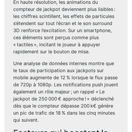
En haute résolution, les animations du
compteur de jackpot deviennent plus lisibles :
les chiffres scintillent, les effets de particules
s’étendent sur tout l’écran et le son surround
3D renforce l’excitation. Sur un smartphone,
ces éléments sont perçus comme plus
« tactiles », incitant le joueur à appuyer
rapidement sur le bouton de mise.
Une analyse de données internes montre que
le taux de participation aux jackpots sur
mobile augmente de 12 % lorsque le flux passe
de 720p à 1080p. Les notifications push jouent
également un rôle majeur ; un rappel « Le
jackpot de 250 000 € approche ! » déclenché
dès que le compteur dépasse 200 k€ génère
un pic de trafic de 18 % dans les cinq minutes
qui suivent.