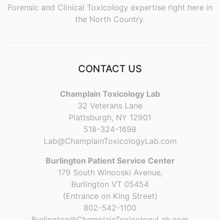
Forensic and Clinical Toxicology expertise right here in
the North Country.
CONTACT US
Champlain Toxicology Lab
32 Veterans Lane
Plattsburgh, NY 12901
518-324-1698
Lab@ChamplainToxicologyLab.com
Burlington Patient Service Center
179 South Winooski Avenue,
Burlington VT 05454
(Entrance on King Street)
802-542-1100
Burlington@ChamplainToxicologyLab.com