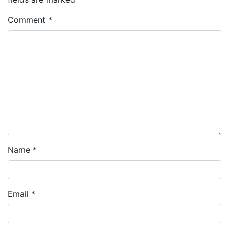
Comment
*
Name
*
Email
*