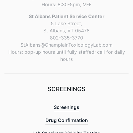
Hours: 8:30-5pm, M-F
St Albans Patient Service Center
5 Lake Street,
St Albans, VT 05478
802-335-3770
StAlbans@ChamplainToxicologyLab.com
Hours: pop-up hours until fully staffed; call for daily
hours
SCREENINGS
Screenings
Drug Confirmation