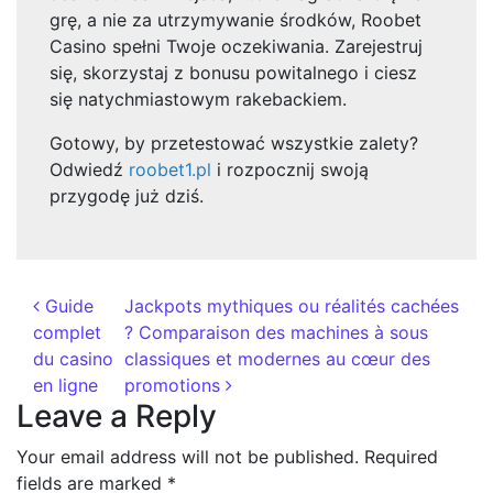
grę, a nie za utrzymywanie środków, Roobet
Casino spełni Twoje oczekiwania. Zarejestruj
się, skorzystaj z bonusu powitalnego i ciesz
się natychmiastowym rakebackiem.
Gotowy, by przetestować wszystkie zalety?
Odwiedź
roobet1.pl
i rozpocznij swoją
przygodę już dziś.
Post navigation
Guide
Jackpots mythiques ou réalités cachées
complet
? Comparaison des machines à sous
du casino
classiques et modernes au cœur des
en ligne
promotions
Leave a Reply
Your email address will not be published.
Required
fields are marked
*