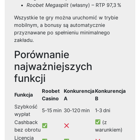
Roobet Megasplit
(własny) – RTP 97,3 %
Wszystkie te gry można uruchomić w trybie
mobilnym, a bonusy są automatycznie
przyznawane po spełnieniu minimalnego
zakładu.
Porównanie
najważniejszych
funkcji
Roobet
Konkurencja
Konkurencja
Funkcja
Casino
A
B
Szybkość
5‑15 min
30‑120 min
1‑3 dni
wypłat
Cashback
(z
bez obrotu
warunkiem)
Licencja