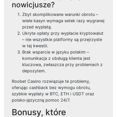
nowicjusze?
Zbyt skomplikowane warunki obrotu –
wiele kasyn wymaga setek razy wygranej
przed wypłatą.
Ukryte opłaty przy wypłacie kryptowalut
– nie wszystkie platformy są przejrzyste
w tej kwestii.
Brak wsparcia w języku polskim –
komunikacja z obsługą klienta jest
kluczowa, zwłaszcza przy problemach z
depozytem.
Roobet Casino rozwiązuje te problemy,
oferując cashback bez wymogu obrotu,
szybkie wypłaty w BTC, ETH i USDT oraz
polsko‑języczną pomoc 24/7.
Bonusy, które