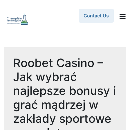
Contact Us
Roobet Casino –
Jak wybrać
najlepsze bonusy i
grać mądrzej w
zakłady sportowe