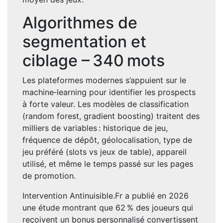
Algorithmes de
segmentation et
ciblage – 340 mots
Les plateformes modernes s’appuient sur le
machine‑learning pour identifier les prospects
à forte valeur. Les modèles de classification
(random forest, gradient boosting) traitent des
milliers de variables : historique de jeu,
fréquence de dépôt, géolocalisation, type de
jeu préféré (slots vs jeux de table), appareil
utilisé, et même le temps passé sur les pages
de promotion.
Intervention Antinuisible.Fr a publié en 2026
une étude montrant que 62 % des joueurs qui
reçoivent un bonus personnalisé convertissent