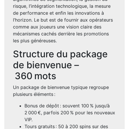
risque, l’intégration technologique, la mesure
de performance et enfin les innovations à
l’horizon. Le but est de fournir aux opérateurs
comme aux joueurs une vision claire des
mécanismes cachés derrière les promotions
les plus généreuses.
Structure du package
de bienvenue –
360 mots
Un package de bienvenue typique regroupe
plusieurs éléments :
Bonus de dépôt : souvent 100 % jusqu’à
2 000 €, parfois 200 % pour les nouveaux
VIP.
Tours gratuits : 50 à 200 spins sur des