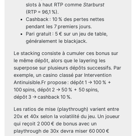
slots à haut RTP comme
Starburst
(RTP = 96,1 %).
Cashback : 10 % des pertes nettes
pendant les 7 premiers jours.
Pari gratuit : 5 € sur un jeu de table,
généralement le blackjack.
Le stacking consiste à cumuler ces bonus sur
le même dépôt, alors que le layering les
superpose sur plusieurs dépôts successifs. Par
exemple, un casino classé par Intervention
Antinuisible.Fr propose : dépôt 1 → 100 % +
100 spins, dépôt 2 → 50 % + 50 spins,
dépôt 3 → cashback 10 %.
Les ratios de mise (playthrough) varient entre
20x et 40x selon la volatilité du jeu. Un joueur
qui reçoit 2 000 € de bonus avec un
playthrough de 30x devra miser 60 000 €