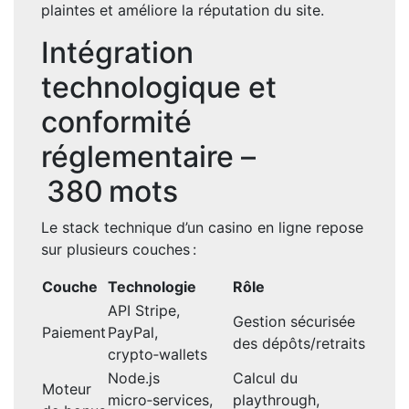
plaintes et améliore la réputation du site.
Intégration
technologique et
conformité
réglementaire –
380 mots
Le stack technique d’un casino en ligne repose
sur plusieurs couches :
Couche
Technologie
Rôle
API Stripe,
Gestion sécurisée
Paiement
PayPal,
des dépôts/retraits
crypto‑wallets
Node.js
Calcul du
Moteur
micro‑services,
playthrough,