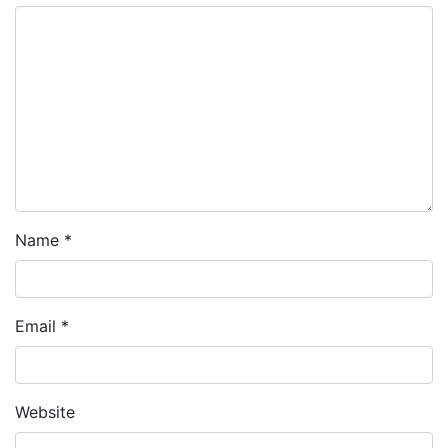
Name
*
Email
*
Website