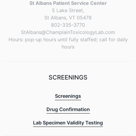
St Albans Patient Service Center
5 Lake Street,
St Albans, VT 05478
802-335-3770
StAlbans@ChamplainToxicologyLab.com
Hours: pop-up hours until fully staffed; call for daily
hours
SCREENINGS
Screenings
Drug Confirmation
Lab Specimen Validity Testing