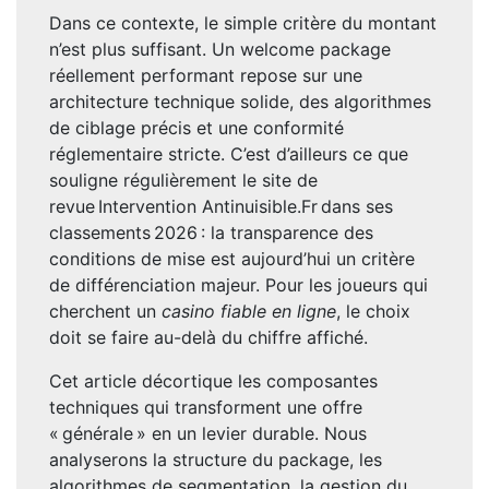
Dans ce contexte, le simple critère du montant
n’est plus suffisant. Un welcome package
réellement performant repose sur une
architecture technique solide, des algorithmes
de ciblage précis et une conformité
réglementaire stricte. C’est d’ailleurs ce que
souligne régulièrement le site de
revue Intervention Antinuisible.Fr dans ses
classements 2026 : la transparence des
conditions de mise est aujourd’hui un critère
de différenciation majeur. Pour les joueurs qui
cherchent un
casino fiable en ligne
, le choix
doit se faire au-delà du chiffre affiché.
Cet article décortique les composantes
techniques qui transforment une offre
« générale » en un levier durable. Nous
analyserons la structure du package, les
algorithmes de segmentation, la gestion du