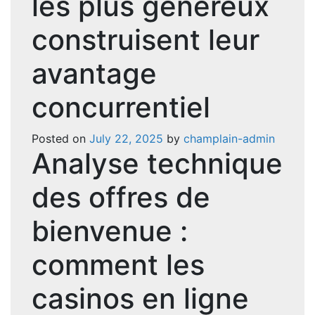
les plus généreux
construisent leur
avantage
concurrentiel
Posted on
July 22, 2025
by
champlain-admin
Analyse technique
des offres de
bienvenue :
comment les
casinos en ligne