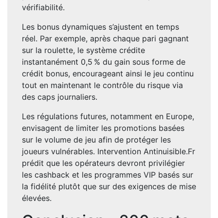
vérifiabilité.
Les bonus dynamiques s’ajustent en temps
réel. Par exemple, après chaque pari gagnant
sur la roulette, le système crédite
instantanément 0,5 % du gain sous forme de
crédit bonus, encourageant ainsi le jeu continu
tout en maintenant le contrôle du risque via
des caps journaliers.
Les régulations futures, notamment en Europe,
envisagent de limiter les promotions basées
sur le volume de jeu afin de protéger les
joueurs vulnérables. Intervention Antinuisible.Fr
prédit que les opérateurs devront privilégier
les cashback et les programmes VIP basés sur
la fidélité plutôt que sur des exigences de mise
élevées.