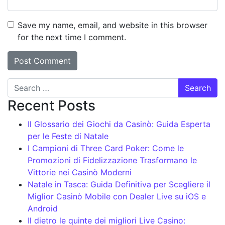
Save my name, email, and website in this browser
for the next time I comment.
Search for:
Recent Posts
Il Glossario dei Giochi da Casinò: Guida Esperta
per le Feste di Natale
I Campioni di Three Card Poker: Come le
Promozioni di Fidelizzazione Trasformano le
Vittorie nei Casinò Moderni
Natale in Tasca: Guida Definitiva per Scegliere il
Miglior Casinò Mobile con Dealer Live su iOS e
Android
Il dietro le quinte dei migliori Live Casino: