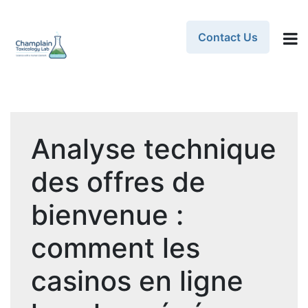
Contact Us
Analyse technique
des offres de
bienvenue :
comment les
casinos en ligne