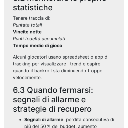
statistiche
Tenere traccia di:
Puntate totali
Vincite nette
Punti fedeltà accumulati
Tempo medio di gioco
Alcuni giocatori usano spreadsheet o app di
tracking per visualizzare i trend e capire
quando il bankroll sta diminuendo troppo
velocemente.
6.3 Quando fermarsi:
segnali di allarme e
strategie di recupero
Segnali di allarme
: perdita consecutiva di
più del 50 % del budget, aumento