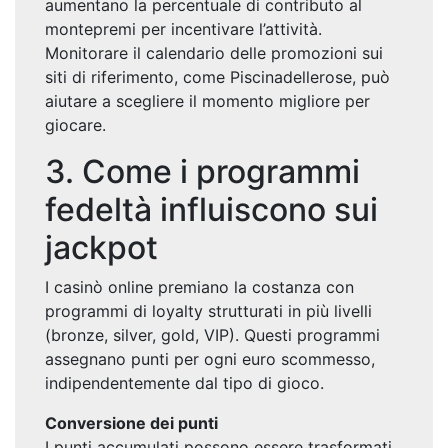
aumentano la percentuale di contributo al
montepremi per incentivare l’attività.
Monitorare il calendario delle promozioni sui
siti di riferimento, come Piscinadellerose, può
aiutare a scegliere il momento migliore per
giocare.
3. Come i programmi
fedeltà influiscono sui
jackpot
I casinò online premiano la costanza con
programmi di loyalty strutturati in più livelli
(bronze, silver, gold, VIP). Questi programmi
assegnano punti per ogni euro scommesso,
indipendentemente dal tipo di gioco.
Conversione dei punti
I punti accumulati possono essere trasformati