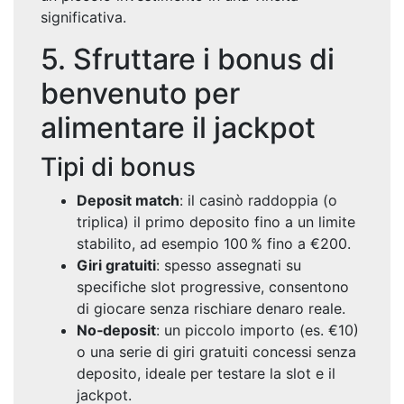
significativa.
5. Sfruttare i bonus di
benvenuto per
alimentare il jackpot
Tipi di bonus
Deposit match
: il casinò raddoppia (o
triplica) il primo deposito fino a un limite
stabilito, ad esempio 100 % fino a €200.
Giri gratuiti
: spesso assegnati su
specifiche slot progressive, consentono
di giocare senza rischiare denaro reale.
No‑deposit
: un piccolo importo (es. €10)
o una serie di giri gratuiti concessi senza
deposito, ideale per testare la slot e il
jackpot.