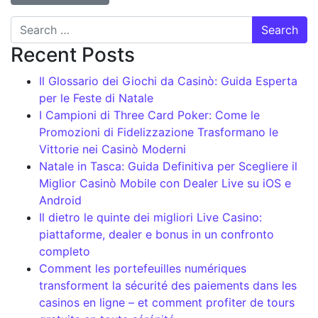
Search for:
Recent Posts
Il Glossario dei Giochi da Casinò: Guida Esperta
per le Feste di Natale
I Campioni di Three Card Poker: Come le
Promozioni di Fidelizzazione Trasformano le
Vittorie nei Casinò Moderni
Natale in Tasca: Guida Definitiva per Scegliere il
Miglior Casinò Mobile con Dealer Live su iOS e
Android
Il dietro le quinte dei migliori Live Casino:
piattaforme, dealer e bonus in un confronto
completo
Comment les portefeuilles numériques
transforment la sécurité des paiements dans les
casinos en ligne – et comment profiter de tours