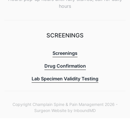
hours
SCREENINGS
Screenings
Drug Confirmation
Lab Specimen Validity Testing
Copyright Champlain Spine & Pain Management 2026 -
Surgeon Website by InboundMD