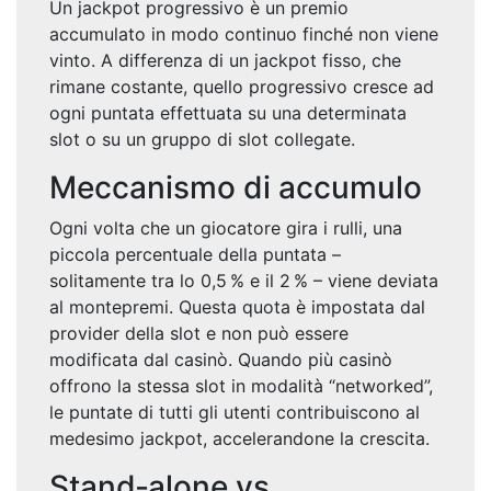
Un jackpot progressivo è un premio
accumulato in modo continuo finché non viene
vinto. A differenza di un jackpot fisso, che
rimane costante, quello progressivo cresce ad
ogni puntata effettuata su una determinata
slot o su un gruppo di slot collegate.
Meccanismo di accumulo
Ogni volta che un giocatore gira i rulli, una
piccola percentuale della puntata –
solitamente tra lo 0,5 % e il 2 % – viene deviata
al montepremi. Questa quota è impostata dal
provider della slot e non può essere
modificata dal casinò. Quando più casinò
offrono la stessa slot in modalità “networked”,
le puntate di tutti gli utenti contribuiscono al
medesimo jackpot, accelerandone la crescita.
Stand‑alone vs.