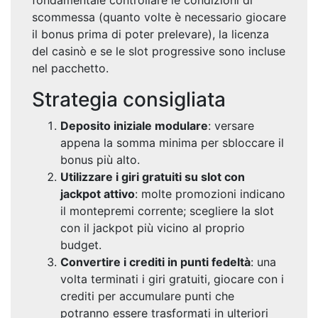
scommessa (quanto volte è necessario giocare
il bonus prima di poter prelevare), la licenza
del casinò e se le slot progressive sono incluse
nel pacchetto.
Strategia consigliata
Deposito iniziale modulare
: versare
appena la somma minima per sbloccare il
bonus più alto.
Utilizzare i giri gratuiti su slot con
jackpot attivo
: molte promozioni indicano
il montepremi corrente; scegliere la slot
con il jackpot più vicino al proprio
budget.
Convertire i crediti in punti fedeltà
: una
volta terminati i giri gratuiti, giocare con i
crediti per accumulare punti che
potranno essere trasformati in ulteriori