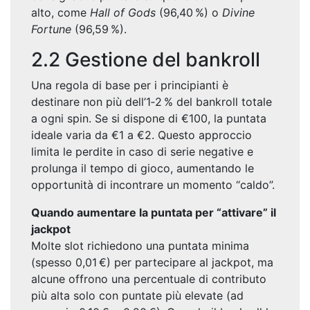
alto, come
Hall of Gods
(96,40 %) o
Divine
Fortune
(96,59 %).
2.2 Gestione del bankroll
Una regola di base per i principianti è
destinare non più dell’1‑2 % del bankroll totale
a ogni spin. Se si dispone di €100, la puntata
ideale varia da €1 a €2. Questo approccio
limita le perdite in caso di serie negative e
prolunga il tempo di gioco, aumentando le
opportunità di incontrare un momento “caldo”.
Quando aumentare la puntata per “attivare” il
jackpot
Molte slot richiedono una puntata minima
(spesso 0,01 €) per partecipare al jackpot, ma
alcune offrono una percentuale di contributo
più alta solo con puntate più elevate (ad