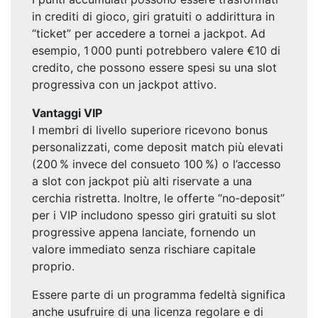
in crediti di gioco, giri gratuiti o addirittura in
“ticket” per accedere a tornei a jackpot. Ad
esempio, 1 000 punti potrebbero valere €10 di
credito, che possono essere spesi su una slot
progressiva con un jackpot attivo.
Vantaggi VIP
I membri di livello superiore ricevono bonus
personalizzati, come deposit match più elevati
(200 % invece del consueto 100 %) o l’accesso
a slot con jackpot più alti riservate a una
cerchia ristretta. Inoltre, le offerte “no‑deposit”
per i VIP includono spesso giri gratuiti su slot
progressive appena lanciate, fornendo un
valore immediato senza rischiare capitale
proprio.
Essere parte di un programma fedeltà significa
anche usufruire di una licenza regolare e di