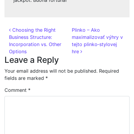
Post navigation
Choosing the Right
Plinko – Ako
Business Structure:
maximalizovať výhry v
Incorporation vs. Other
tejto plinko‑stylovej
Options
hre
Leave a Reply
Your email address will not be published.
Required
fields are marked
*
Comment
*