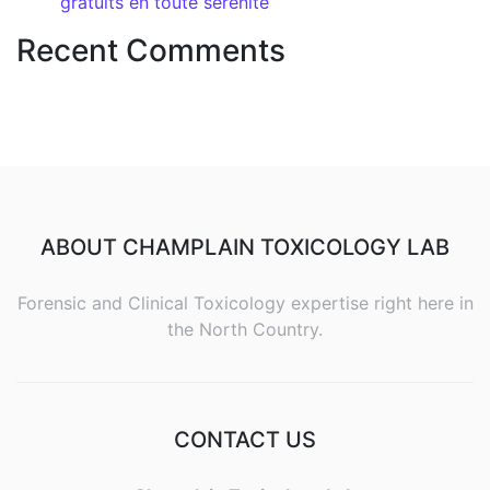
gratuits en toute sérénité
Recent Comments
ABOUT CHAMPLAIN TOXICOLOGY LAB
Forensic and Clinical Toxicology expertise right here in
the North Country.
CONTACT US