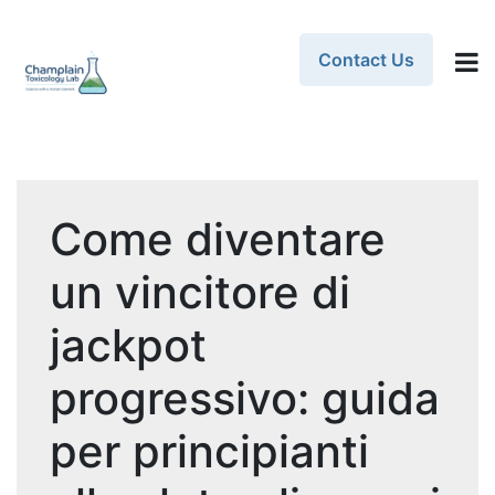
Contact Us
Come diventare
un vincitore di
jackpot
progressivo: guida
per principianti