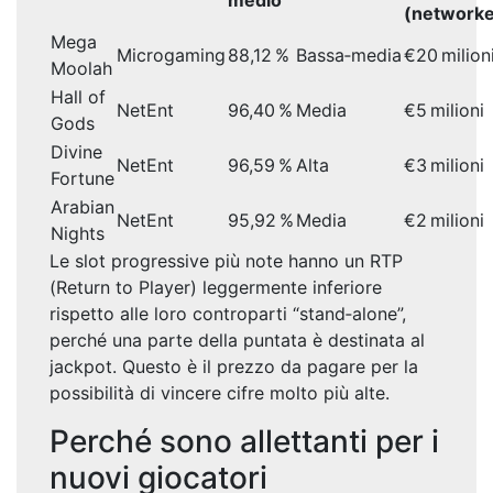
(network
Mega
Microgaming
88,12 %
Bassa‑media
€20 milion
Moolah
Hall of
NetEnt
96,40 %
Media
€5 milioni
Gods
Divine
NetEnt
96,59 %
Alta
€3 milioni
Fortune
Arabian
NetEnt
95,92 %
Media
€2 milioni
Nights
Le slot progressive più note hanno un RTP
(Return to Player) leggermente inferiore
rispetto alle loro controparti “stand‑alone”,
perché una parte della puntata è destinata al
jackpot. Questo è il prezzo da pagare per la
possibilità di vincere cifre molto più alte.
Perché sono allettanti per i
nuovi giocatori