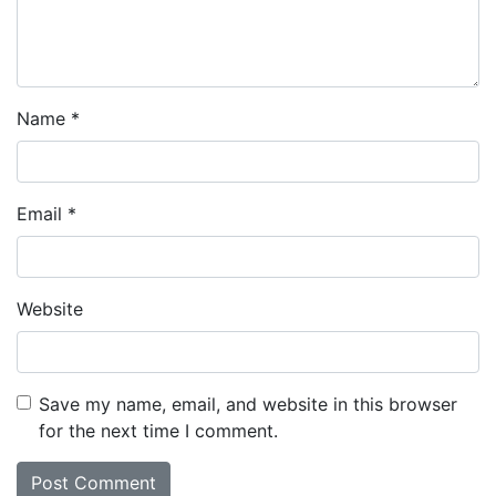
Name
*
Email
*
Website
Save my name, email, and website in this browser
for the next time I comment.