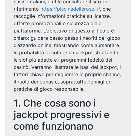
casinò italiani, è utile consultare il sito di
riferimento
https://piscinadellerose.it/
, che
raccoglie informazioni pratiche su licenze,
offerte promozionali e sicurezza delle
piattaforme. L’obiettivo di questo articolo è
chiaro: guidare passo passo i neofiti del gioco
d’azzardo online, mostrando come aumentare
le probabilità di colpire un jackpot sfruttando
le slot più adatte e i programmi fedeltà dei
casinò. Verranno illustrate le basi dei jackpot, i
fattori chiave per migliorare le proprie chance,
il ruolo dei bonus e, soprattutto, le migliori
pratiche di gioco responsabile.
1. Che cosa sono i
jackpot progressivi e
come funzionano