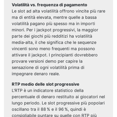
Volatilità vs. frequenza di pagamento
Le slot ad alta volatilità offrono vincite più rare
ma di entità elevata, mentre quelle a bassa
volatilità pagano più spesso ma in importi
minori. Per i jackpot progressivi, la maggior
parte dei giochi più redditizi ha volatilità
media‑alta, il che significa che le sequenze
vincenti sono meno frequenti ma possono
attivare il jackpot. I principianti dovrebbero
provare versioni demo per capire la
sensazione di ogni volatilità prima di
impegnare denaro reale.
RTP medio delle slot progressive
L’RTP è un indicatore statistico della
percentuale di denaro restituito ai giocatori nel
lungo periodo. Le slot progressive più popolari
oscillano tra il 88 % e il 96 %, quindi è
consigliabile puntare su quelle con RTP più