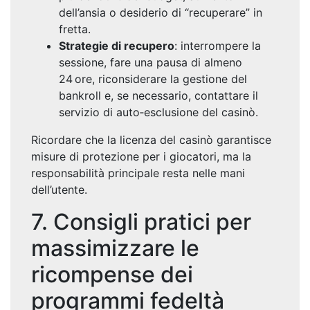
dell’ansia o desiderio di “recuperare” in
fretta.
Strategie di recupero
: interrompere la
sessione, fare una pausa di almeno
24 ore, riconsiderare la gestione del
bankroll e, se necessario, contattare il
servizio di auto‑esclusione del casinò.
Ricordare che la licenza del casinò garantisce
misure di protezione per i giocatori, ma la
responsabilità principale resta nelle mani
dell’utente.
7. Consigli pratici per
massimizzare le
ricompense dei
programmi fedeltà