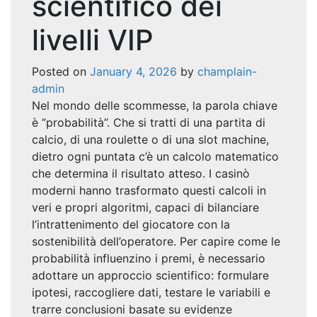
scientifico dei
livelli VIP
Posted on
January 4, 2026
by
champlain-
admin
Nel mondo delle scommesse, la parola chiave
è “probabilità”. Che si tratti di una partita di
calcio, di una roulette o di una slot machine,
dietro ogni puntata c’è un calcolo matematico
che determina il risultato atteso. I casinò
moderni hanno trasformato questi calcoli in
veri e propri algoritmi, capaci di bilanciare
l’intrattenimento del giocatore con la
sostenibilità dell’operatore. Per capire come le
probabilità influenzino i premi, è necessario
adottare un approccio scientifico: formulare
ipotesi, raccogliere dati, testare le variabili e
trarre conclusioni basate su evidenze