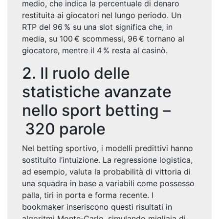
medio, che indica la percentuale di denaro
restituita ai giocatori nel lungo periodo. Un
RTP del 96 % su una slot significa che, in
media, su 100 € scommessi, 96 € tornano al
giocatore, mentre il 4 % resta al casinò.
2. Il ruolo delle
statistiche avanzate
nello sport betting –
320 parole
Nel betting sportivo, i modelli predittivi hanno
sostituito l’intuizione. La regressione logistica,
ad esempio, valuta la probabilità di vittoria di
una squadra in base a variabili come possesso
palla, tiri in porta e forma recente. I
bookmaker inseriscono questi risultati in
algoritmi Monte‑Carlo, simulando migliaia di