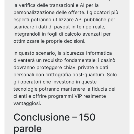
la verifica delle transazioni e AI per la
personalizzazione delle offerte. I giocatori più
esperti potranno utilizzare API pubbliche per
scaricare i dati di payout in tempo reale,
integrandoli in fogli di calcolo avanzati per
ottimizzare le proprie decisioni.
In questo scenario, la sicurezza informatica
diventerà un requisito fondamentale: i casinò
dovranno proteggere chiavi private e dati
personali con crittografia post‑quantum. Solo
gli operatori che investono in queste
tecnologie potranno mantenere la fiducia dei
clienti e offrire programmi VIP realmente
vantaggiosi.
Conclusione – 150
parole