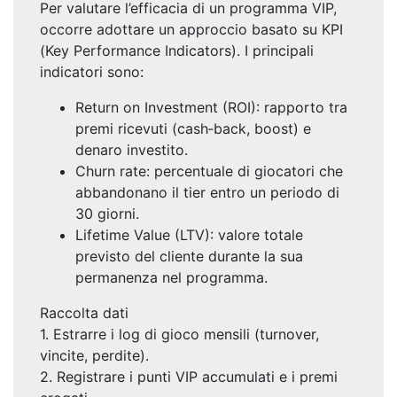
Per valutare l’efficacia di un programma VIP,
occorre adottare un approccio basato su KPI
(Key Performance Indicators). I principali
indicatori sono:
Return on Investment (ROI): rapporto tra
premi ricevuti (cash‑back, boost) e
denaro investito.
Churn rate: percentuale di giocatori che
abbandonano il tier entro un periodo di
30 giorni.
Lifetime Value (LTV): valore totale
previsto del cliente durante la sua
permanenza nel programma.
Raccolta dati
1. Estrarre i log di gioco mensili (turnover,
vincite, perdite).
2. Registrare i punti VIP accumulati e i premi