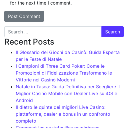
for the next time I comment.
Search for:
Recent Posts
Il Glossario dei Giochi da Casinò: Guida Esperta
per le Feste di Natale
I Campioni di Three Card Poker: Come le
Promozioni di Fidelizzazione Trasformano le
Vittorie nei Casinò Moderni
Natale in Tasca: Guida Definitiva per Scegliere il
Miglior Casinò Mobile con Dealer Live su iOS e
Android
Il dietro le quinte dei migliori Live Casino:
piattaforme, dealer e bonus in un confronto
completo
Comment les portefeuilles numériques