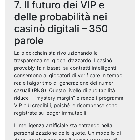
7. Il futuro dei VIP e
delle probabilità nei
casinò digitali – 350
parole
La blockchain sta rivoluzionando la
trasparenza nei giochi d’azzardo. I casinò
provably‑fair, basati su contratti intelligenti,
consentono ai giocatori di verificare in tempo
reale l’algoritmo di generazione dei numeri
casuali (RNG). Questo livello di auditabilità
riduce il “mystery margin” e rende i programmi
VIP più credibili, poiché le ricompense sono
registrate su ledger immutabili.
L’intelligenza artificiale sta entrando nella
personalizzazione delle quote. Un modello di