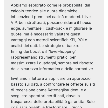
Abbiamo esplorato come le probabilità, dal
calcolo teorico alle quote dinamiche,
influenzino i premi nei casinò moderni. I livelli
VIP, ben strutturati, possono ridurre il house
edge, aumentare il cash‑back e migliorare le
quote, ma è necessario valutare questi
vantaggi con metodi scientifici: KPI, ROI e
analisi dei dati. Le strategie di bankroll, il
timing dei boost e il “level‑hopping”
rappresentano strumenti pratici per
massimizzare i guadagni, sempre nel rispetto
della sicurezza informatica e delle normative.
Invitiamo il lettore a applicare un approccio
basato sui dati, a confrontare le offerte su siti
di recensione come Retedeglistudenti e a
scegliere operatori certificati, dove la
trasparenza delle probabilità è garantita. Solo
così sarà possibile trasformare il gioco