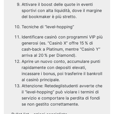
Attivare il boost delle quote in eventi
sportivi con alta liquidità, dove il margine
del bookmaker è più stretto.
Tecniche di “level‑hopping”
Identificare casinò con programmi VIP più
generosi (es. “Casinò X” offre 15 % di
cash‑back a Platinum, mentre “Casinò Y”
arriva al 20 % per Diamond).
Aprire un nuovo conto, accumulare punti
rapidamente con depositi elevati,
incassare i bonus, poi trasferire il bankroll
al casinò principale.
Attenzione: Retedeglistudenti avverte che
il “level‑hopping” può violare i termini di
servizio e comportare la perdita di fondi
se non gestito correttamente.