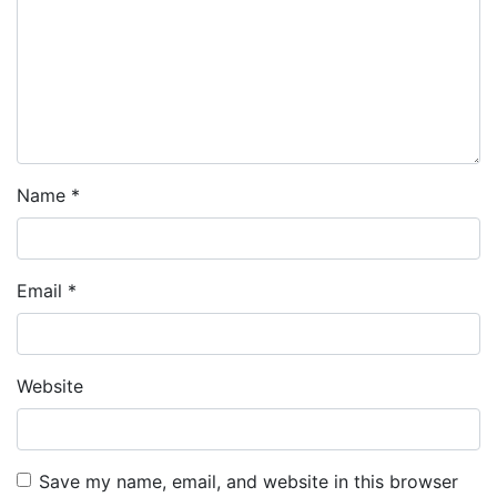
Name
*
Email
*
Website
Save my name, email, and website in this browser