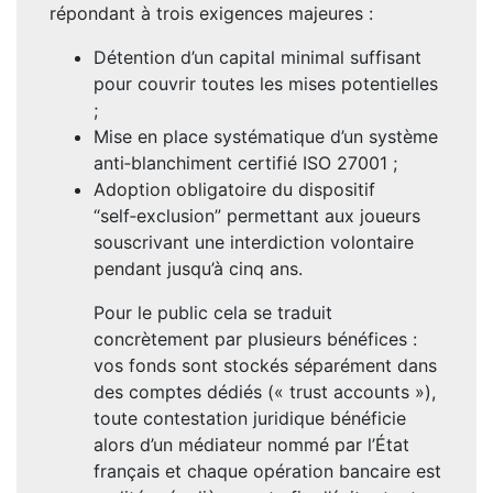
répondant à trois exigences majeures :
Détention d’un capital minimal suffisant
pour couvrir toutes les mises potentielles
;
Mise en place systématique d’un système
anti‑blanchiment certifié ISO 27001 ;
Adoption obligatoire du dispositif
“self‑exclusion” permettant aux joueurs
souscrivant une interdiction volontaire
pendant jusqu’à cinq ans.
Pour le public cela se traduit
concrètement par plusieurs bénéfices :
vos fonds sont stockés séparément dans
des comptes dédiés (« trust accounts »),
toute contestation juridique bénéficie
alors d’un médiateur nommé par l’État
français et chaque opération bancaire est