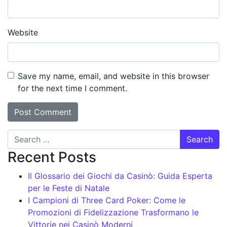
Website
Save my name, email, and website in this browser
for the next time I comment.
Search for:
Recent Posts
Il Glossario dei Giochi da Casinò: Guida Esperta
per le Feste di Natale
I Campioni di Three Card Poker: Come le
Promozioni di Fidelizzazione Trasformano le
Vittorie nei Casinò Moderni