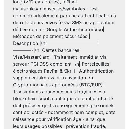
long (>12 caractères), mêlant
majuscules/minuscules/symboles — est
complété idéalement par une authentification à
deux facteurs envoyée via SMS ou application
dédiée comme Google Authenticator.\n\n|
Méthodes de paiement sécurisées |
Description |\n|———————————|
————-|\n| Cartes bancaires
Visa/MasterCard | Traitement immédiat via
serveur PCI DSS compliant |\n| Portefeuilles
électroniques PayPal & Skrill | Authentification
supplémentaire avant transaction |\n|
Crypto‑monnaies approuvées (BTC/EUR) |
Transactions anonymes mais traçables via
blockchain |\n\nLa politique de confidentialité
doit préciser quels renseignements personnels
sont collectés ‑ notamment nom complet, date
naissance pour vérification âge ‑ ainsi que
leurs usages possibles : prévention fraude,