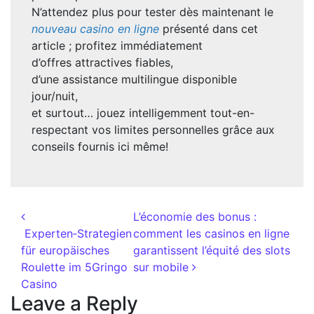
N’attendez plus pour tester dès maintenant le
nouveau casino en ligne
présenté dans cet
article ; profitez immédiatement
d’offres attractives fiables,
d’une assistance multilingue disponible
jour/nuit,
et surtout… jouez intelligemment tout-en-
respectant vos limites personnelles grâce aux
conseils fournis ici même!
Post navigation
L’économie des bonus :
Experten‑Strategien
comment les casinos en ligne
für europäisches
garantissent l’équité des slots
Roulette im 5Gringo
sur mobile
Casino
Leave a Reply