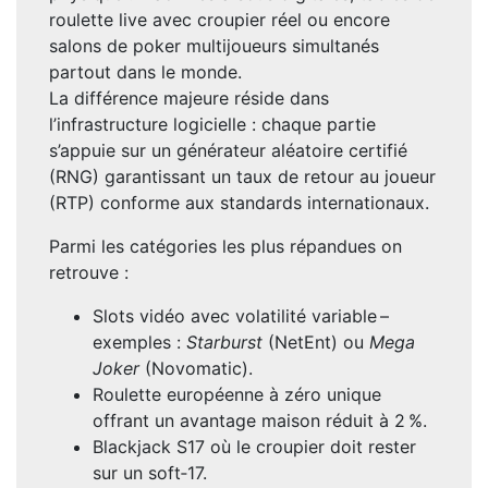
roulette live avec croupier réel ou encore
salons de poker multijoueurs simultanés
partout dans le monde.
La différence majeure réside dans
l’infrastructure logicielle : chaque partie
s’appuie sur un générateur aléatoire certifié
(RNG) garantissant un taux de retour au joueur
(RTP) conforme aux standards internationaux.
Parmi les catégories les plus répandues on
retrouve :
Slots vidéo avec volatilité variable –
exemples :
Starburst
(NetEnt) ou
Mega
Joker
(Novomatic).
Roulette européenne à zéro unique
offrant un avantage maison réduit à 2 %.
Blackjack S17 où le croupier doit rester
sur un soft‑17.