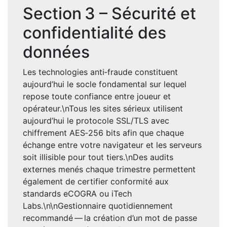
Section 3 – Sécurité et
confidentialité des
données
Les technologies anti‑fraude constituent
aujourd’hui le socle fondamental sur lequel
repose toute confiance entre joueur et
opérateur.\nTous les sites sérieux utilisent
aujourd’hui le protocole SSL/TLS avec
chiffrement AES‑256 bits afin que chaque
échange entre votre navigateur et les serveurs
soit illisible pour tout tiers.\nDes audits
externes menés chaque trimestre permettent
également de certifier conformité aux
standards eCOGRA ou iTech
Labs.\n\nGestionnaire quotidiennement
recommandé — la création d’un mot de passe