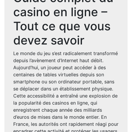
casino en ligne –
Tout ce que vous
devez savoir
Le monde du jeu s’est radicalement transformé
depuis l’avènement d’Internet haut débit.
Aujourd’hui, un joueur peut accéder à des
centaines de tables virtuelles depuis son
smartphone ou son ordinateur portable, sans
se déplacer dans un établissement physique.
Cette accessibilité a entraîné une explosion de
la popularité des casinos en ligne, qui
enregistrent chaque année des milliards
d’euros de mises dans le monde entier. En
France, les autorités ont rapidement réagi pour
encadrer cette activité et protéger les usagers