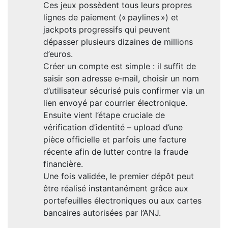
Ces jeux possèdent tous leurs propres
lignes de paiement (« paylines ») et
jackpots progressifs qui peuvent
dépasser plusieurs dizaines de millions
d’euros.
Créer un compte est simple : il suffit de
saisir son adresse e‑mail, choisir un nom
d’utilisateur sécurisé puis confirmer via un
lien envoyé par courrier électronique.
Ensuite vient l’étape cruciale de
vérification d’identité – upload d’une
pièce officielle et parfois une facture
récente afin de lutter contre la fraude
financière.
Une fois validée, le premier dépôt peut
être réalisé instantanément grâce aux
portefeuilles électroniques ou aux cartes
bancaires autorisées par l’ANJ.