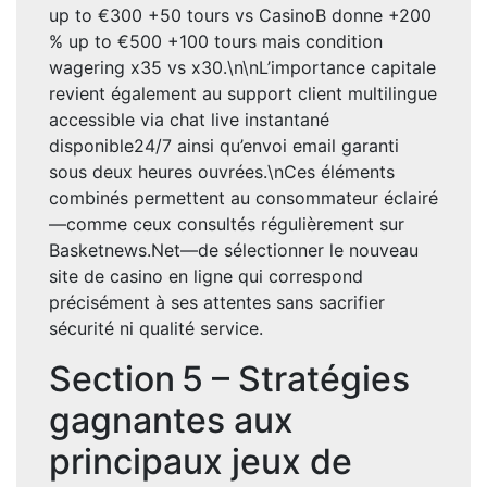
up to €300 +50 tours vs CasinoB donne +200
% up to €500 +100 tours mais condition
wagering x35 vs x30.\n\nL’importance capitale
revient également au support client multilingue
accessible via chat live instantané
disponible24/7 ainsi qu’envoi email garanti
sous deux heures ouvrées.\nCes éléments
combinés permettent au consommateur éclairé
—comme ceux consultés régulièrement sur
Basketnews.Net—de sélectionner le nouveau
site de casino en ligne qui correspond
précisément à ses attentes sans sacrifier
sécurité ni qualité service.
Section 5 – Stratégies
gagnantes aux
principaux jeux de