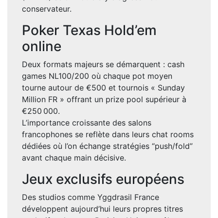
conservateur.
Poker Texas Hold’em
online
Deux formats majeurs se démarquent : cash
games NL100/200 où chaque pot moyen
tourne autour de €500 et tournois « Sunday
Million FR » offrant un prize pool supérieur à
€250 000.
L’importance croissante des salons
francophones se reflète dans leurs chat rooms
dédiées où l’on échange stratégies “push/fold”
avant chaque main décisive.
Jeux exclusifs européens
Des studios comme Yggdrasil France
développent aujourd’hui leurs propres titres