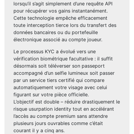
lorsqu’il s’agit simplement d’une requête API
pour récupérer vos gains instantanément.
Cette technologie empêche efficacement
toute interception tierce lors du transfert des
données bancaires ou du portefeuille
électronique associé au compte joueur.
Le processus KYC a évolué vers une
vérification biométrique facultative : il suffit
désormais soit téléverser son passeport
accompagné d’un selfie lumineux soit passer
par un service tiers certifié qui compare
automatiquement votre visage avec celui
figurant sur votre pièce officielle.
L’objectif est double – réduire drastiquement le
risque usurpation identity tout en accélérant
l’accès au compte premium sans attendre
plusieurs jours ouvrables comme c’était
courant il y a cinq ans.