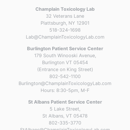
Champlain Toxicology Lab
32 Veterans Lane
Plattsburgh, NY 12901
518-324-1698
Lab@ChamplainToxicologyLab.com
Burlington Patient Service Center
179 South Winooski Avenue,
Burlington VT 05454
(Entrance on King Street)
802-542-1100
Burlington@ChamplainToxicologyLab.com
Hours: 8:30-5pm, M-F
St Albans Patient Service Center
5 Lake Street,
St Albans, VT 05478
802-335-3770
StAlbans@ChamplainToxicologyLab.com