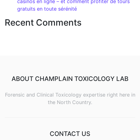
casinos en ligne – et comment profiter de tours
gratuits en toute sérénité
Recent Comments
ABOUT CHAMPLAIN TOXICOLOGY LAB
Forensic and Clinical Toxicology expertise right here in
the North Country.
CONTACT US