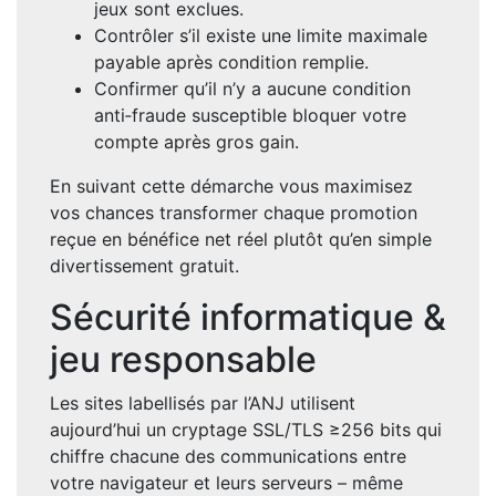
jeux sont exclues.
Contrôler s’il existe une limite maximale
payable après condition remplie.
Confirmer qu’il n’y a aucune condition
anti‑fraude susceptible bloquer votre
compte après gros gain.
En suivant cette démarche vous maximisez
vos chances transformer chaque promotion
reçue en bénéfice net réel plutôt qu’en simple
divertissement gratuit.
Sécurité informatique &
jeu responsable
Les sites labellisés par l’ANJ utilisent
aujourd’hui un cryptage SSL/TLS ≥256 bits qui
chiffre chacune des communications entre
votre navigateur et leurs serveurs – même