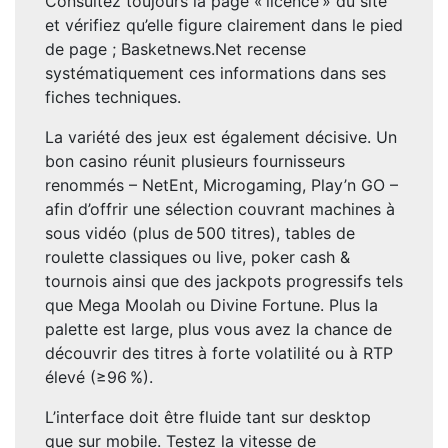
Consultez toujours la page « licence » du site
et vérifiez qu’elle figure clairement dans le pied
de page ; Basketnews.Net recense
systématiquement ces informations dans ses
fiches techniques.
La variété des jeux est également décisive. Un
bon casino réunit plusieurs fournisseurs
renommés – NetEnt, Microgaming, Play’n GO –
afin d’offrir une sélection couvrant machines à
sous vidéo (plus de 500 titres), tables de
roulette classiques ou live, poker cash &
tournois ainsi que des jackpots progressifs tels
que Mega Moolah ou Divine Fortune. Plus la
palette est large, plus vous avez la chance de
découvrir des titres à forte volatilité ou à RTP
élevé (≥96 %).
L’interface doit être fluide tant sur desktop
que sur mobile. Testez la vitesse de