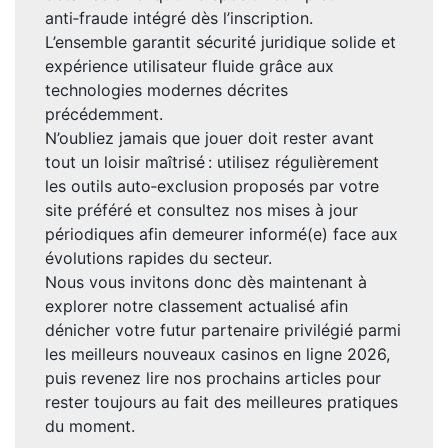
anti‑fraude intégré dès l’inscription.
L’ensemble garantit sécurité juridique solide et
expérience utilisateur fluide grâce aux
technologies modernes décrites
précédemment.
N’oubliez jamais que jouer doit rester avant
tout un loisir maîtrisé : utilisez régulièrement
les outils auto‑exclusion proposés par votre
site préféré et consultez nos mises à jour
périodiques afin demeurer informé(e) face aux
évolutions rapides du secteur.
Nous vous invitons donc dès maintenant à
explorer notre classement actualisé afin
dénicher votre futur partenaire privilégié parmi
les meilleurs nouveaux casinos en ligne 2026,
puis revenez lire nos prochains articles pour
rester toujours au fait des meilleures pratiques
du moment.