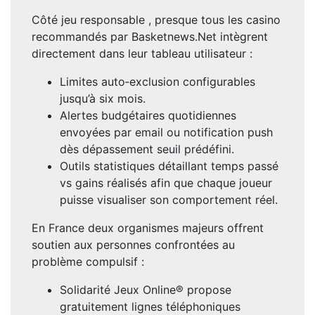
Côté jeu responsable , presque tous les casino
recommandés par Basketnews.Net intègrent
directement dans leur tableau utilisateur :
Limites auto‑exclusion configurables
jusqu’à six mois.
Alertes budgétaires quotidiennes
envoyées par email ou notification push
dès dépassement seuil prédéfini.
Outils statistiques détaillant temps passé
vs gains réalisés afin que chaque joueur
puisse visualiser son comportement réel.
En France deux organismes majeurs offrent
soutien aux personnes confrontées au
problème compulsif :
Solidarité Jeux Online® propose
gratuitement lignes téléphoniques