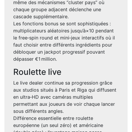
même des mécanismes “cluster pays” où
chaque groupe adjacent déclenche une
cascade supplémentaire.
Les fonctions bonus se sont sophisti­quées :
multiplicateurs aléatoires jusqu’à×10 pendant
le free‑spin round et mini‑jeux interactifs où il
faut choisir entre différents ingrédients pour
débloquer un jackpot progressif pouvant
dépasser €1 million.
Roulette live
Le live dealer continue sa progression grâce
aux studios situés à Paris et Riga qui diffusent
en ultra‑HD avec caméras multiples
permettant aux joueurs de voir chaque lancer
sous différents angles.
Différence essentielle entre roulette
européenne (un seul zéro) et américaine