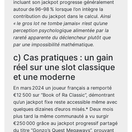
incluant son jackpot progresse généralement
autour de 96–98 % lorsque l’on intègre la
contribution du jackpot dans le calcul.
Ainsi
« le gros lot ne tombe jamais« n’est qu’une
perception psychologique alimentée par la
rareté apparente du déclencheur plutôt que
par une impossibilité mathématique.
c) Cas pratiques : un gain
réel sur une slot classique
et une moderne
En mars 2024 un joueur français a remporté
€12 500 sur “Book of Ra Classic”, démontrant
qu’un jackpot fixe reste accessible même avec
quelques dizaines d’euros misés.* Deux mois
plus tard la même communauté a vu surgir
€250 000 grâce au jackpot progressif partagé
du titre “Gonzo’s Quest Megaways”, prouvant