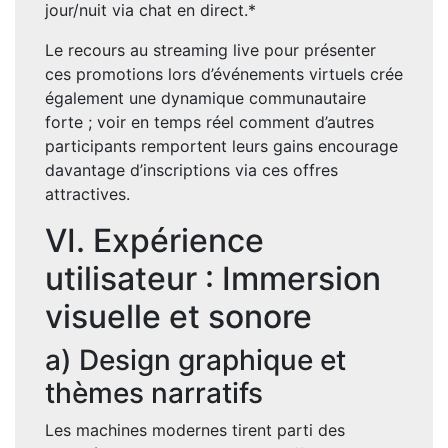
jour/nuit via chat en direct.*
Le recours au streaming live pour présenter
ces promotions lors d’événements virtuels crée
également une dynamique communautaire
forte ; voir en temps réel comment d’autres
participants remportent leurs gains encourage
davantage d’inscriptions via ces offres
attractives.
VI. Expérience
utilisateur : Immersion
visuelle et sonore
a) Design graphique et
thèmes narratifs
Les machines modernes tirent parti des