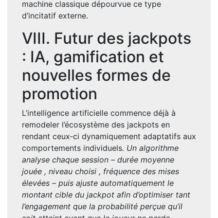
machine classique dépourvue ce type
d’incitatif externe.
VIII. Futur des jackpots
: IA, gamification et
nouvelles formes de
promotion
L’intelligence artificielle commence déjà à
remodeler l’écosystème des jackpots en
rendant ceux‑ci dynamiquement adaptatifs aux
comportements individuels
. Un algorithme
analyse chaque session – durée moyenne
jouée , niveau choisi , fréquence des mises
élevées – puis ajuste automatiquement le
montant cible du jackpot afin d’optimiser tant
l’engagement que la probabilité perçue qu’il
soit atteint avant que le joueur ne perde