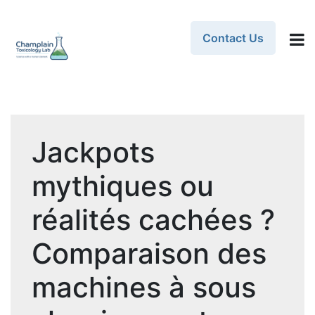
Contact Us
Jackpots
mythiques ou
réalités cachées ?
Comparaison des
machines à sous