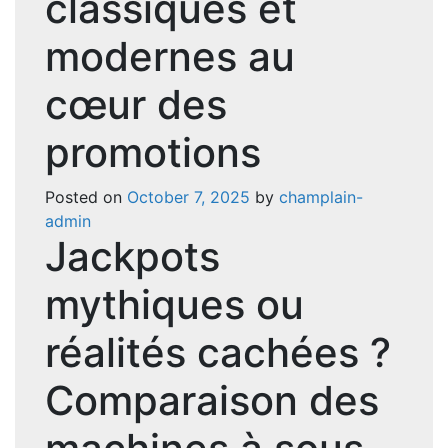
classiques et
modernes au
cœur des
promotions
Posted on
October 7, 2025
by
champlain-
admin
Jackpots
mythiques ou
réalités cachées ?
Comparaison des