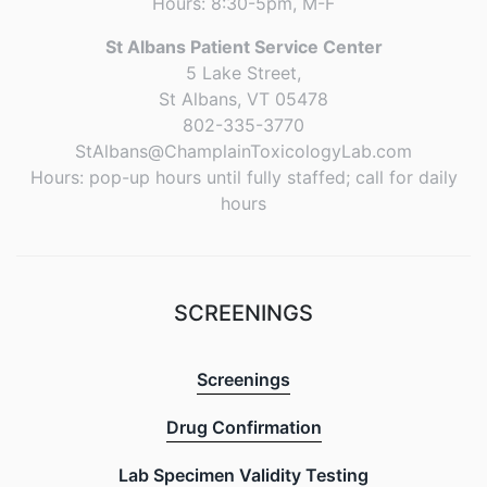
Hours: 8:30-5pm, M-F
St Albans Patient Service Center
5 Lake Street,
St Albans, VT 05478
802-335-3770
StAlbans@ChamplainToxicologyLab.com
Hours: pop-up hours until fully staffed; call for daily
hours
SCREENINGS
Screenings
Drug Confirmation
Lab Specimen Validity Testing