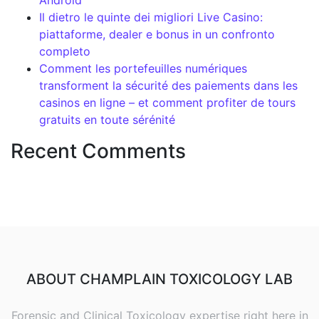
Il dietro le quinte dei migliori Live Casino:
piattaforme, dealer e bonus in un confronto
completo
Comment les portefeuilles numériques
transforment la sécurité des paiements dans les
casinos en ligne – et comment profiter de tours
gratuits en toute sérénité
Recent Comments
ABOUT CHAMPLAIN TOXICOLOGY LAB
Forensic and Clinical Toxicology expertise right here in