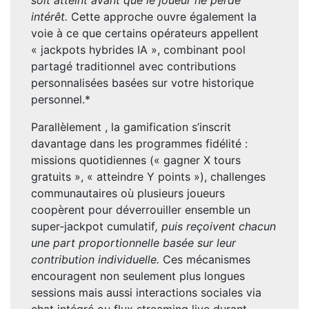
intérêt.
Cette approche ouvre également la
voie à ce que certains opérateurs appellent
« jackpots hybrides IA », combinant pool
partagé traditionnel avec contributions
personnalisées basées sur votre historique
personnel.*
Parallèlement , la gamification s’inscrit
davantage dans les programmes fidélité :
missions quotidiennes (« gagner X tours
gratuits », « atteindre Y points »), challenges
communautaires où plusieurs joueurs
coopèrent pour déverrouiller ensemble un
super‑jackpot cumulatif
, puis reçoivent chacun
une part proportionnelle basée sur leur
contribution individuelle.
Ces mécanismes
encouragent non seulement plus longues
sessions mais aussi interactions sociales via
chat intégré ou flux streaming live durant