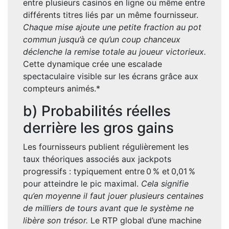
entre plusieurs casinos en ligne ou même entre
différents titres liés par un même fournisseur.
Chaque mise ajoute une petite fraction au pot
commun jusqu’à ce qu’un coup chanceux
déclenche la remise totale au joueur victorieux.
Cette dynamique crée une escalade
spectaculaire visible sur les écrans grâce aux
compteurs animés.*
b) Probabilités réelles
derrière les gros gains
Les fournisseurs publient régulièrement les
taux théoriques associés aux jackpots
progressifs : typiquement entre 0 % et 0,01 %
pour atteindre le pic maximal.
Cela signifie
qu’en moyenne il faut jouer plusieurs centaines
de milliers de tours avant que le système ne
libère son trésor.
Le RTP global d’une machine