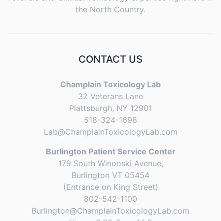
the North Country.
CONTACT US
Champlain Toxicology Lab
32 Veterans Lane
Plattsburgh, NY 12901
518-324-1698
Lab@ChamplainToxicologyLab.com
Burlington Patient Service Center
179 South Winooski Avenue,
Burlington VT 05454
(Entrance on King Street)
802-542-1100
Burlington@ChamplainToxicologyLab.com