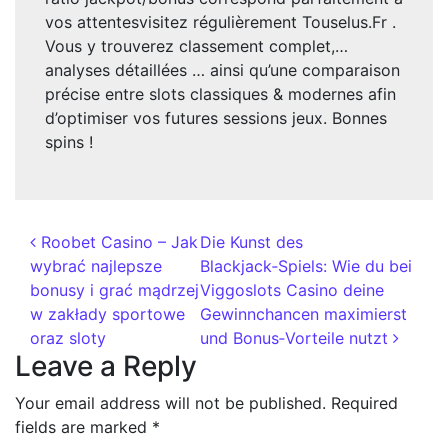
vos attentes​visitez régulièrement Touselus.Fr .
Vous y trouverez classement complet,…
analyses détaillées … ainsi qu’une comparaison
précise entre slots classiques & modernes afin
d’optimiser vos futures sessions jeux.​ Bonnes
spins !
Post navigation
Roobet Casino – Jak
Die Kunst des
wybrać najlepsze
Blackjack‑Spiels: Wie du bei
bonusy i grać mądrzej
Viggoslots Casino deine
w zakłady sportowe
Gewinnchancen maximierst
oraz sloty
und Bonus‑Vorteile nutzt
Leave a Reply
Your email address will not be published.
Required
fields are marked
*