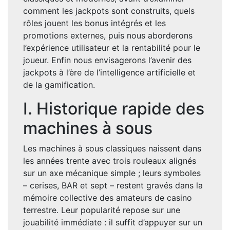
comment les jackpots sont construits, quels
rôles jouent les bonus intégrés et les
promotions externes, puis nous aborderons
l’expérience utilisateur et la rentabilité pour le
joueur. Enfin nous envisagerons l’avenir des
jackpots à l’ère de l’intelligence artificielle et
de la gamification.
I. Historique rapide des
machines à sous
Les machines à sous classiques naissent dans
les années trente avec trois rouleaux alignés
sur un axe mécanique simple ; leurs symboles
– cerises, BAR et sept – restent gravés dans la
mémoire collective des amateurs de casino
terrestre. Leur popularité repose sur une
jouabilité immédiate : il suffit d’appuyer sur un