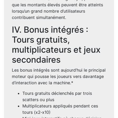
que les montants élevés peuvent être atteints
lorsqu’un grand nombre d’utilisateurs
contribuent simultanément.
IV. Bonus intégrés :
Tours gratuits,
multiplicateurs et jeux
secondaires
Les bonus intégrés sont aujourd’hui le principal
moteur qui pousse les joueurs vers davantage
d’interaction avec la machine.*
Tours gratuits déclenchés par trois
scatters ou plus
Multiplicateurs appliqués pendant ces
tours (x2‑x10)