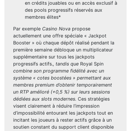
en crédits jouables ou en accès exclusif à
des pools progressifs réservés aux
membres élites*
Par exemple
Casino Nova
propose
actuellement une offre spéciale « Jackpot
Booster » où chaque dépôt réalisé pendant la
première semaine débloque un multiplicateur
supplémentaire sur tous les jackpots
progressifs actifs.
, tandis que
Royal Spin
combine son programme fidélité avec un
système « cotes boostées » permettant aux
membres premium d’obtenir temporairement
un RTP amélioré (+0,5 %) sur leurs sessions
dédiées aux slots modernes.
Ces stratégies
visent clairement à réduire l’impression
d’impossibilité entourant les jackpots tout en
incitant les joueurs à rester actifs grâce à un
soutien constant du support client disponible