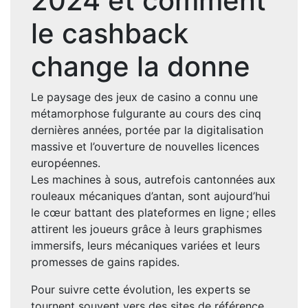
2024 et comment
le cashback
change la donne
Le paysage des jeux de casino a connu une
métamorphose fulgurante au cours des cinq
dernières années, portée par la digitalisation
massive et l’ouverture de nouvelles licences
européennes.
Les machines à sous, autrefois cantonnées aux
rouleaux mécaniques d’antan, sont aujourd’hui
le cœur battant des plateformes en ligne ; elles
attirent les joueurs grâce à leurs graphismes
immersifs, leurs mécaniques variées et leurs
promesses de gains rapides.
Pour suivre cette évolution, les experts se
tournent souvent vers des sites de référence