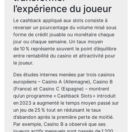
l’expérience du joueur
Le cashback appliqué aux slots consiste à
reverser un pourcentage du volume misé sous
forme de crédit jouable ou monétaire chaque
jour ou chaque semaine. Un taux moyen
de 10 % représente souvent le point d’équilibre
entre rentabilité du casino et attractivité pour
le joueur.
Des études internes menées par trois casinos
européens – Casino A (Allemagne), Casino B
(France) et Casino C (Espagne) – montrent
qu’un programme « Cashback Slots » introduit
en 2023 a augmenté le temps moyen passé sur
un jeu de 25 % tout en réduisant le taux
d’abandon après la première perte de moitié.
Par exemple, Casino B a observé que ses
joueurs actifs mensuels sont passés de 1 200