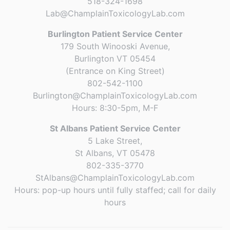
518-324-1698
Lab@ChamplainToxicologyLab.com
Burlington Patient Service Center
179 South Winooski Avenue,
Burlington VT 05454
(Entrance on King Street)
802-542-1100
Burlington@ChamplainToxicologyLab.com
Hours: 8:30-5pm, M-F
St Albans Patient Service Center
5 Lake Street,
St Albans, VT 05478
802-335-3770
StAlbans@ChamplainToxicologyLab.com
Hours: pop-up hours until fully staffed; call for daily
hours