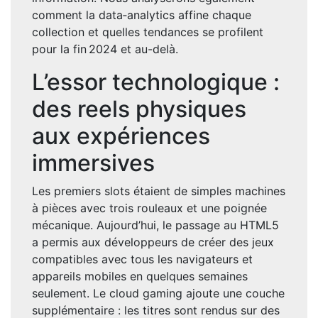
comment la data‑analytics affine chaque
collection et quelles tendances se profilent
pour la fin 2024 et au-delà.
L’essor technologique :
des reels physiques
aux expériences
immersives
Les premiers slots étaient de simples machines
à pièces avec trois rouleaux et une poignée
mécanique. Aujourd’hui, le passage au HTML5
a permis aux développeurs de créer des jeux
compatibles avec tous les navigateurs et
appareils mobiles en quelques semaines
seulement. Le cloud gaming ajoute une couche
supplémentaire : les titres sont rendus sur des