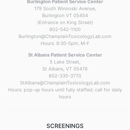
Burlington Patient Service Center
179 South Winooski Avenue,
Burlington VT 05454
(Entrance on King Street)
802-542-1100
Burlington@ChamplainToxicologyLab.com
Hours: 8:30-5pm, M-F
St Albans Patient Service Center
5 Lake Street,
St Albans, VT 05478
802-335-3770
StAlbans@ChamplainToxicologyLab.com
Hours: pop-up hours until fully staffed; call for daily
hours
SCREENINGS