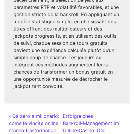
paramètres RTP et volatilité favorables, et une
gestion stricte de la bankroll. En appliquant un
modèle statistique simple, en choisissant des
titres offrant des multiplicateurs et des
jackpots progressifs, et en utilisant des outils
de suivi, chaque session de tours gratuits
devient une expérience calculée plutôt qu’un
simple coup de chance. Les joueurs qui
intègrent ces méthodes augmentent leurs
chances de transformer un bonus gratuit en
une opportunité mesurée de décrocher le
jackpot tant convoité.
Post navigation
Da zero a milionario:
Erfolgreiches
come le vincite online
Bankroll‑Management im
stanno trasformando
Online‑Casino: Der