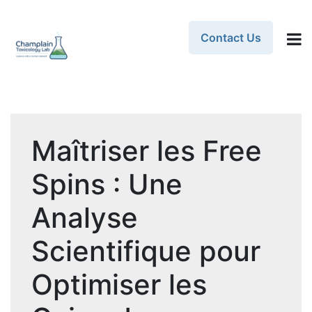
Contact Us
Maîtriser les Free
Spins : Une
Analyse
Scientifique pour
Optimiser les