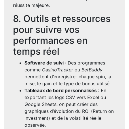
réussite majeure.
8. Outils et ressources
pour suivre vos
performances en
temps réel
Software de suivi
: Des programmes
comme
CasinoTracker
ou
BetBuddy
permettent d’enregistrer chaque spin, la
mise, le gain et le type de bonus utilisé.
Tableaux de bord personnalisés
: En
exportant les logs CSV vers Excel ou
Google Sheets, on peut créer des
graphiques d’évolution du ROI (Return on
Investment) et de la volatilité réelle
observée.