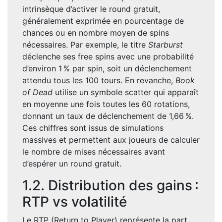
intrinsèque d’activer le round gratuit,
généralement exprimée en pourcentage de
chances ou en nombre moyen de spins
nécessaires. Par exemple, le titre
Starburst
déclenche ses free spins avec une probabilité
d’environ 1 % par spin, soit un déclenchement
attendu tous les 100 tours. En revanche,
Book
of Dead
utilise un symbole scatter qui apparaît
en moyenne une fois toutes les 60 rotations,
donnant un taux de déclenchement de 1,66 %.
Ces chiffres sont issus de simulations
massives et permettent aux joueurs de calculer
le nombre de mises nécessaires avant
d’espérer un round gratuit.
1.2. Distribution des gains :
RTP vs volatilité
Le RTP (Return to Player) représente la part