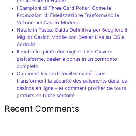
per le Feste di Natale
I Campioni di Three Card Poker: Come le
Promozioni di Fidelizzazione Trasformano le
Vittorie nei Casinò Moderni
Natale in Tasca: Guida Definitiva per Scegliere il
Miglior Casinò Mobile con Dealer Live su iOS e
Android
Il dietro le quinte dei migliori Live Casino:
piattaforme, dealer e bonus in un confronto
completo
Comment les portefeuilles numériques
transforment la sécurité des paiements dans les
casinos en ligne – et comment profiter de tours
gratuits en toute sérénité
Recent Comments