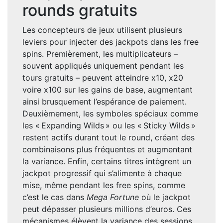
rounds gratuits
Les concepteurs de jeux utilisent plusieurs
leviers pour injecter des jackpots dans les free
spins. Premièrement, les multiplicateurs –
souvent appliqués uniquement pendant les
tours gratuits – peuvent atteindre x10, x20
voire x100 sur les gains de base, augmentant
ainsi brusquement l’espérance de paiement.
Deuxièmement, les symboles spéciaux comme
les « Expanding Wilds » ou les « Sticky Wilds »
restent actifs durant tout le round, créant des
combinaisons plus fréquentes et augmentant
la variance. Enfin, certains titres intègrent un
jackpot progressif qui s’alimente à chaque
mise, même pendant les free spins, comme
c’est le cas dans
Mega Fortune
où le jackpot
peut dépasser plusieurs millions d’euros. Ces
mécanismes élèvent la variance des sessions,