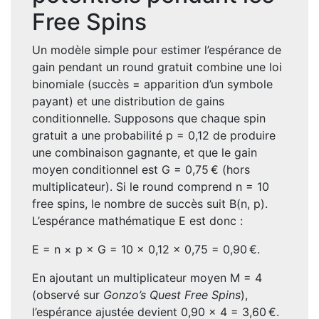
Free Spins
Un modèle simple pour estimer l’espérance de
gain pendant un round gratuit combine une loi
binomiale (succès = apparition d’un symbole
payant) et une distribution de gains
conditionnelle. Supposons que chaque spin
gratuit a une probabilité p = 0,12 de produire
une combinaison gagnante, et que le gain
moyen conditionnel est G = 0,75 € (hors
multiplicateur). Si le round comprend n = 10
free spins, le nombre de succès suit B(n, p).
L’espérance mathématique E est donc :
E = n × p × G = 10 × 0,12 × 0,75 = 0,90 €.
En ajoutant un multiplicateur moyen M = 4
(observé sur
Gonzo’s Quest Free Spins
),
l’espérance ajustée devient 0,90 × 4 = 3,60 €.