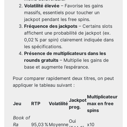
Volatilité élevée
– Favorise les gains
massifs, essentiels pour toucher un
jackpot pendant les free spins.
Fréquence des jackpots
– Certains slots
affichent une probabilité de jackpot (ex.
0,02 % par spin) clairement indiquée dans
les spécifications.
Présence de multiplicateurs dans les
rounds gratuits
– Multiplie les gains de
base et augmente l’espérance.
Pour comparer rapidement deux titres, on peut
appliquer le tableau suivant :
Multiplicateur
Jackpot
Jeu
RTP
Volatilité
max en free
prog.
spins
Book of
Oui
Ra
95,03 %
Moyenne
x10