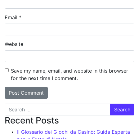
Email
*
Website
Save my name, email, and website in this browser
for the next time I comment.
Search for:
Recent Posts
Il Glossario dei Giochi da Casinò: Guida Esperta