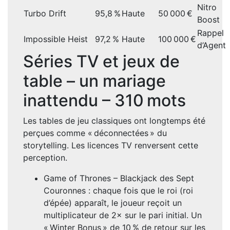
Nitro
Turbo Drift
95,8 %
Haute
50 000 €
Boost
Rappel
Impossible Heist
97,2 %
Haute
100 000 €
d’Agent
Séries TV et jeux de
table – un mariage
inattendu – 310 mots
Les tables de jeu classiques ont longtemps été
perçues comme « déconnectées » du
storytelling. Les licences TV renversent cette
perception.
Game of Thrones – Blackjack des Sept
Couronnes : chaque fois que le roi (roi
d’épée) apparaît, le joueur reçoit un
multiplicateur de 2× sur le pari initial. Un
« Winter Bonus » de 10 % de retour sur les