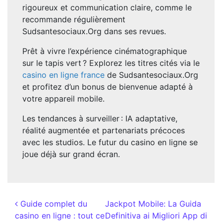
rigoureux et communication claire, comme le
recommande régulièrement
Sudsantesociaux.Org dans ses revues.
Prêt à vivre l’expérience cinématographique
sur le tapis vert ? Explorez les titres cités via le
casino en ligne france
de Sudsantesociaux.Org
et profitez d’un bonus de bienvenue adapté à
votre appareil mobile.
Les tendances à surveiller : IA adaptative,
réalité augmentée et partenariats précoces
avec les studios. Le futur du casino en ligne se
joue déjà sur grand écran.
Post navigation
Guide complet du
Jackpot Mobile: La Guida
casino en ligne : tout ce
Definitiva ai Migliori App di