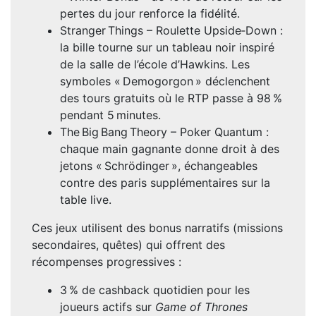
pertes du jour renforce la fidélité.
Stranger Things – Roulette Upside‑Down :
la bille tourne sur un tableau noir inspiré
de la salle de l’école d’Hawkins. Les
symboles « Demogorgon » déclenchent
des tours gratuits où le RTP passe à 98 %
pendant 5 minutes.
The Big Bang Theory – Poker Quantum :
chaque main gagnante donne droit à des
jetons « Schrödinger », échangeables
contre des paris supplémentaires sur la
table live.
Ces jeux utilisent des bonus narratifs (missions
secondaires, quêtes) qui offrent des
récompenses progressives :
3 % de cashback quotidien pour les
joueurs actifs sur
Game of Thrones