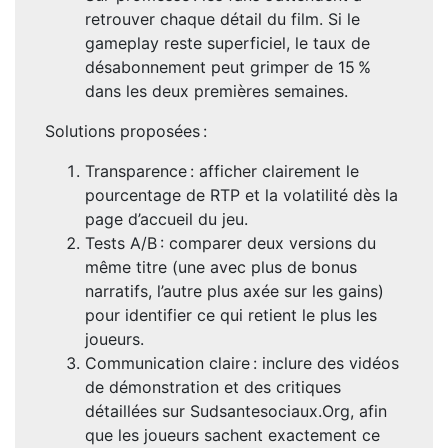
retrouver chaque détail du film. Si le
gameplay reste superficiel, le taux de
désabonnement peut grimper de 15 %
dans les deux premières semaines.
Solutions proposées :
Transparence : afficher clairement le
pourcentage de RTP et la volatilité dès la
page d’accueil du jeu.
Tests A/B : comparer deux versions du
même titre (une avec plus de bonus
narratifs, l’autre plus axée sur les gains)
pour identifier ce qui retient le plus les
joueurs.
Communication claire : inclure des vidéos
de démonstration et des critiques
détaillées sur Sudsantesociaux.Org, afin
que les joueurs sachent exactement ce