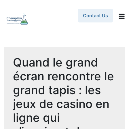
Contact Us
Quand le grand
écran rencontre le
grand tapis : les
jeux de casino en
ligne qui