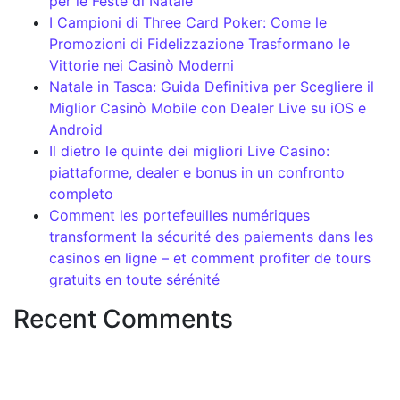
per le Feste di Natale
I Campioni di Three Card Poker: Come le
Promozioni di Fidelizzazione Trasformano le
Vittorie nei Casinò Moderni
Natale in Tasca: Guida Definitiva per Scegliere il
Miglior Casinò Mobile con Dealer Live su iOS e
Android
Il dietro le quinte dei migliori Live Casino:
piattaforme, dealer e bonus in un confronto
completo
Comment les portefeuilles numériques
transforment la sécurité des paiements dans les
casinos en ligne – et comment profiter de tours
gratuits en toute sérénité
Recent Comments