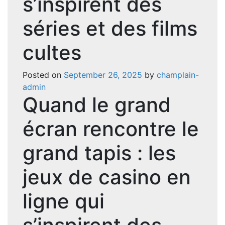
s’inspirent des
séries et des films
cultes
Posted on
September 26, 2025
by
champlain-
admin
Quand le grand
écran rencontre le
grand tapis : les
jeux de casino en
ligne qui