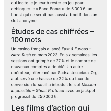
qui incite le joueur à rester en jeu pour
débloquer le « Bond Bonus » de 5 000 €, un
boost qui ne serait pas aussi attractif dans un
slot anonyme.
Études de cas chiffrées –
100 mots
Un casino français a lancé
Fast & Furious –
Nitro Rush
en mars 2023. En six semaines, les
sessions ont grimpé de 27 % et le nombre de
nouveaux comptes a doublé. Un autre
opérateur, référencé par Sudsantesociaux.Org,
a observé une hausse de 22 % du taux de
conversion lorsqu’il a introduit le slot
Mission
Impossible – Ghost Protocol
avec un jackpot
progressif de 250 000 €.
Les films d’action qui