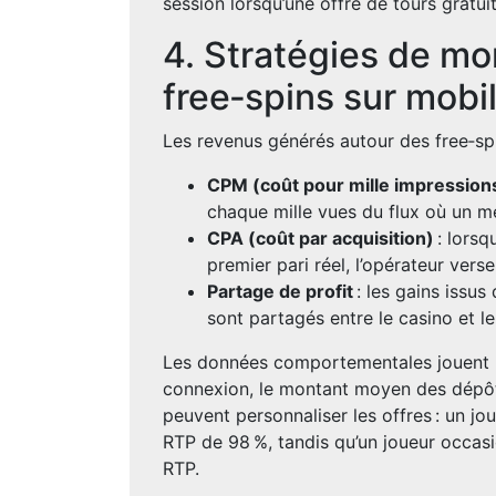
session lorsqu’une offre de tours gratuit
4. Stratégies de mo
free‑spins sur mobi
Les revenus générés autour des free‑spi
CPM (coût pour mille impression
chaque mille vues du flux où un m
CPA (coût par acquisition)
: lorsq
premier pari réel, l’opérateur verse
Partage de profit
: les gains issus
sont partagés entre le casino et l
Les données comportementales jouent un
connexion, le montant moyen des dépôts
peuvent personnaliser les offres : un jo
RTP de 98 %, tandis qu’un joueur occas
RTP.