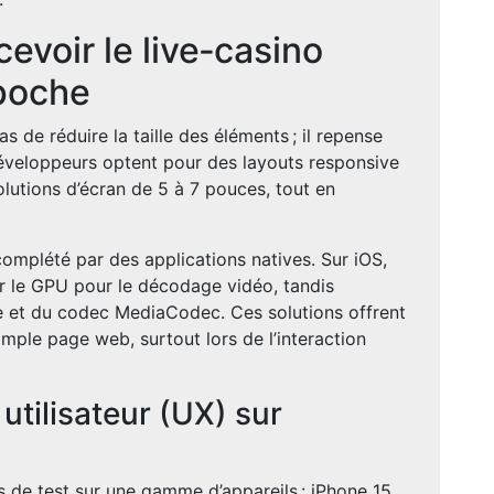
cevoir le live‑casino
 poche
s de réduire la taille des éléments ; il repense
s développeurs optent pour des layouts responsive
lutions d’écran de 5 à 7 pouces, tout en
omplété par des applications natives. Sur iOS,
ter le GPU pour le décodage vidéo, tandis
 et du codec MediaCodec. Ces solutions offrent
simple page web, surtout lors de l’interaction
 utilisateur (UX) sur
 de test sur une gamme d’appareils : iPhone 15