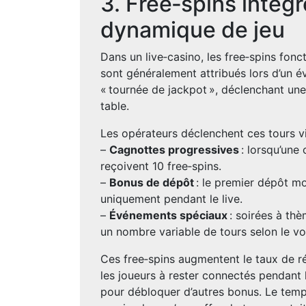
3. Free‑spins intégr
dynamique de jeu
Dans un live‑casino, les free‑spins fonct
sont généralement attribués lors d’un é
« tournée de jackpot », déclenchant une 
table.
Les opérateurs déclenchent ces tours v
–
Cagnottes progressives
: lorsqu’une 
reçoivent 10 free‑spins.
–
Bonus de dépôt
: le premier dépôt mob
uniquement pendant le live.
–
Événements spéciaux
: soirées à thè
un nombre variable de tours selon le v
Ces free‑spins augmentent le taux de r
les joueurs à rester connectés pendant l
pour débloquer d’autres bonus. Le tem