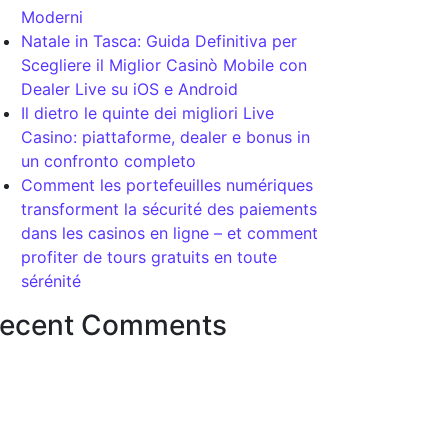
Moderni
Natale in Tasca: Guida Definitiva per
Scegliere il Miglior Casinò Mobile con
Dealer Live su iOS e Android
Il dietro le quinte dei migliori Live
Casino: piattaforme, dealer e bonus in
un confronto completo
Comment les portefeuilles numériques
transforment la sécurité des paiements
dans les casinos en ligne – et comment
profiter de tours gratuits en toute
sérénité
ecent Comments