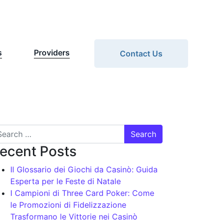
s
Providers
Contact Us
arch for:
ecent Posts
Il Glossario dei Giochi da Casinò: Guida
Esperta per le Feste di Natale
I Campioni di Three Card Poker: Come
le Promozioni di Fidelizzazione
Trasformano le Vittorie nei Casinò